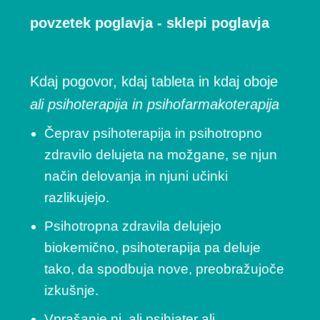
povzetek poglavja - sklepi poglavja
Kdaj pogovor, kdaj tableta in kdaj oboje
ali psihoterapija in psihofarmakoterapija
Čeprav psihoterapija in psihotropno
zdravilo delujeta na možgane, se njun
način delovanja in njuni učinki
razlikujejo.
Psihotropna zdravila delujejo
biokemično, psihoterapija pa deluje
tako, da spodbuja nove, preobražujoče
izkušnje.
Vprašanje ni, ali psihiater ali