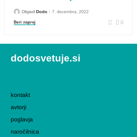
Objavil
Dodo
7. decembra, 2022
0
Beri naprej
dodosvetuje.si
kontakt
avtorji
poglavja
naročilnica